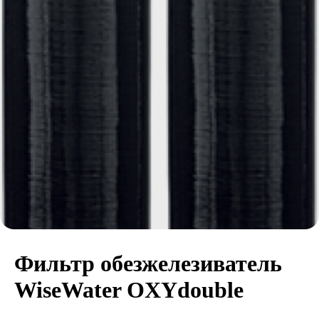
Фильтр обезжелезиватель
WiseWater OXYdouble