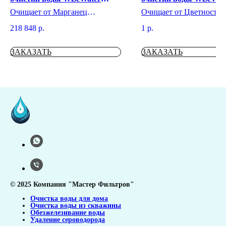
VKXO
Очищает от Марганец
Очищает от Цветность
Цветность Железо
Жесткость Взвешенные
218 848
р.
1
р.
Механические примеси
вещества Бактерии Жел
Мутность Аммоний Жесткость
Мутность Марганец Зап
Органические соединения
сероводорода
ЗАКАЗАТЬ
ЗАКАЗАТЬ
Запаха сероводорода
© 2025 Компания "Мастер Фильтров"
Очистка воды для дома
Очистка воды из скважины
Обезжелезивание воды
Удаление сероводорода