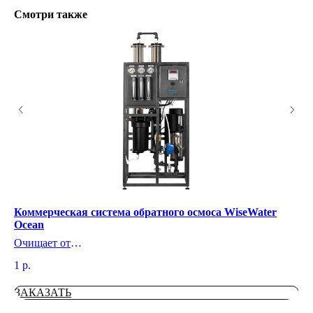
Смотри также
Коммерческая система обратного осмоса WiseWater
Си
Ocean
R
;
Очищает от
Оч
Железо Жесткость Марганец Бактерии Мутность Цветност
Се
1
р.
1
р
ь Запаха сероводорода Взвешенные вещества
ве
ЗАКАЗАТЬ
З